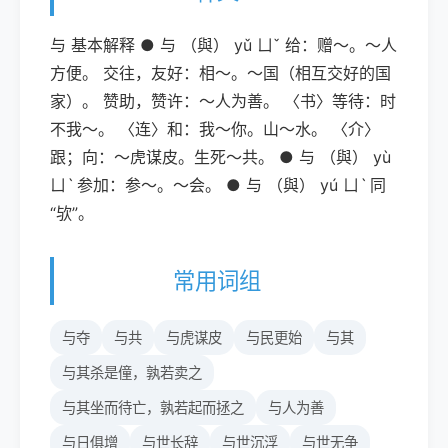
与 基本解释 ● 与 （與） yǔ ㄩˇ 给：赠～。～人
方便。 交往，友好：相～。～国（相互交好的国
家）。 赞助，赞许：～人为善。 〈书〉等待：时
不我～。 〈连〉和：我～你。山～水。 〈介〉
跟；向：～虎谋皮。生死～共。 ● 与 （與） yù
ㄩˋ 参加：参～。～会。 ● 与 （與） yú ㄩˋ 同
“欤”。
常用词组
与夺
与共
与虎谋皮
与民更始
与其
与其杀是僮，孰若卖之
与其坐而待亡，孰若起而拯之
与人为善
与日俱增
与世长辞
与世沉浮
与世无争