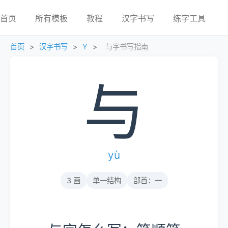
首页
所有模板
教程
汉字书写
练字工具
首页
>
汉字书写
>
Y
>
与字书写指南
与
yù
3 画
单一结构
部首：一