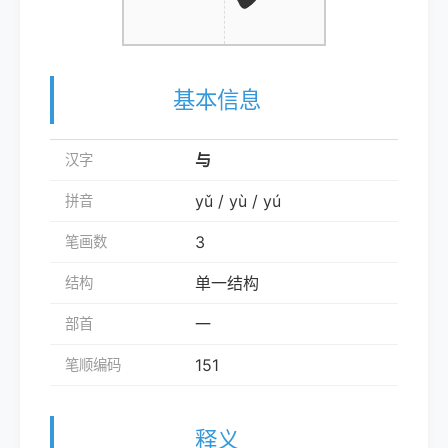
基本信息
与
汉字
yǔ / yù / yú
拼音
3
笔画数
单一结构
结构
一
部首
151
笔顺编码
释义