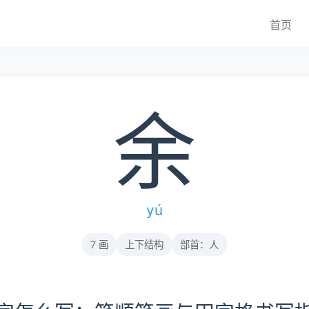
首页
余
yú
7 画
上下结构
部首：人