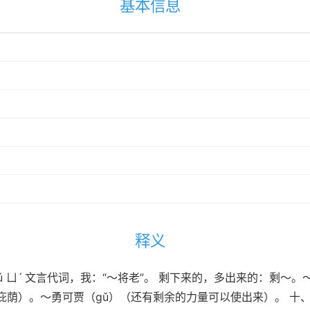
基本信息
释义
 yú ㄩˊ 文言代词，我：“～将老”。 剩下来的，多出来的：剩
庇荫）。～勇可贾（gǔ）（还有剩余的力量可以使出来）。 十