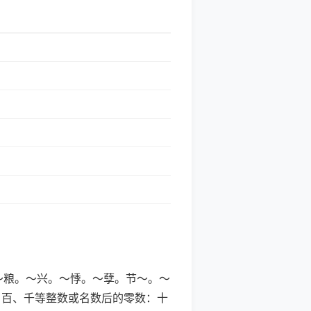
～。～粮。～兴。～悸。～孽。节～。～
、百、千等整数或名数后的零数：十