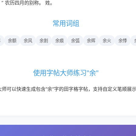
” 农历四月的别称。 姓。
常用词组
毒
余额
余风
余割
余痕
余弧
余辉
余火
余悸
使用字帖大师练习"余"
大师可以快速生成包含"余"字的田字格字帖，支持自定义笔顺展