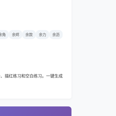
余角
余烬
余款
余力
余沥
示、描红练习和空白练习。一键生成