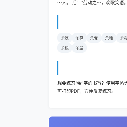
～人。 后：“劳动之～，欢歌笑语。
余波
余存
余党
余地
余
余粮
余量
想要练习"余"字的书写？使用字帖
可打印PDF，方便反复练习。