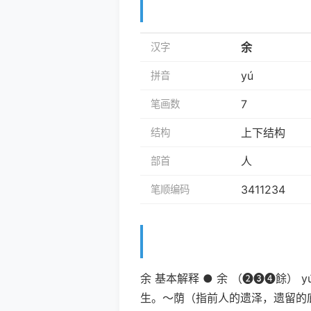
余
汉字
yú
拼音
7
笔画数
上下结构
结构
人
部首
3411234
笔顺编码
余 基本解释 ● 余 （➋➌➍餘）
生。～荫（指前人的遗泽，遗留的