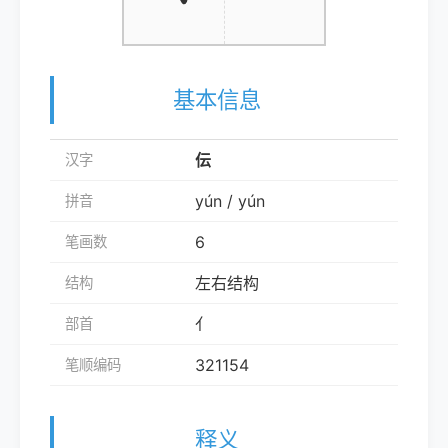
基本信息
伝
汉字
yún / yún
拼音
6
笔画数
左右结构
结构
亻
部首
321154
笔顺编码
释义