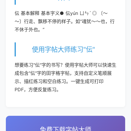
伝 基本解释 基本字义● 伝yún ㄩㄣˊ ◎ 〔～
～〕行走、飘移不停的样子。如“魂犹～～也，行
不休于外也。”
使用字帖大师练习"伝"
想要练习"伝"字的书写？使用字帖大师可以快速生
成包含"伝"字的田字格字帖，支持自定义笔顺展
示、描红练习和空白练习。一键生成可打印
PDF，方便反复练习。
免费下载字帖大师