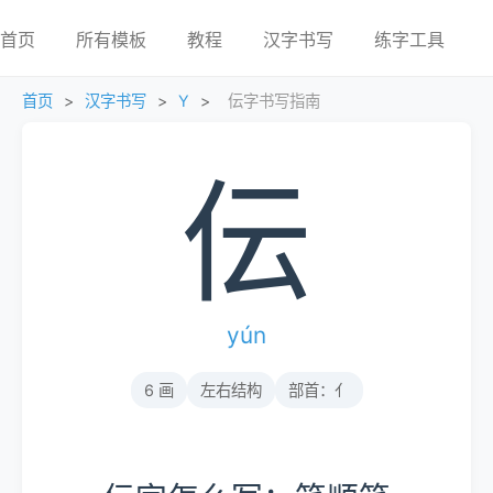
首页
所有模板
教程
汉字书写
练字工具
首页
>
汉字书写
>
Y
>
伝字书写指南
伝
yún
6 画
左右结构
部首：亻