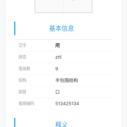
基本信息
咫
汉字
zhǐ
拼音
9
笔画数
半包围结构
结构
口
部首
513425134
笔顺编码
释义