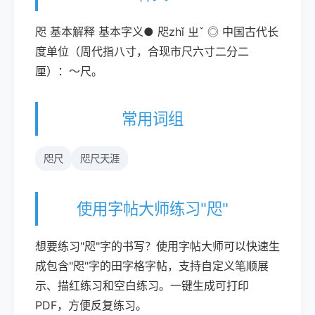
咫 基本解释 基本字义● 咫zhǐ ㄓˇ ◎ 中国古代长
度单位（周代指八寸，合现市尺六寸二分二
厘）：～尺。
常用词组
咫尺
咫尺天涯
使用字帖大师练习"咫"
想要练习"咫"字的书写？使用字帖大师可以快速生
成包含"咫"字的田字格字帖，支持自定义笔顺展
示、描红练习和空白练习。一键生成可打印
PDF，方便反复练习。