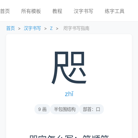
首页
所有模板
教程
汉字书写
练字工具
首页
>
汉字书写
>
Z
>
咫字书写指南
咫
zhǐ
9 画
半包围结构
部首：口