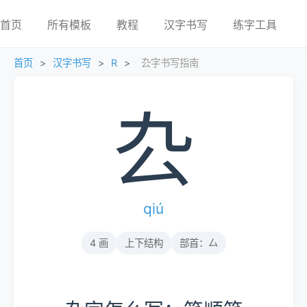
首页
所有模板
教程
汉字书写
练字工具
首页
>
汉字书写
>
R
>
厹字书写指南
厹
qiú
4 画
上下结构
部首：厶