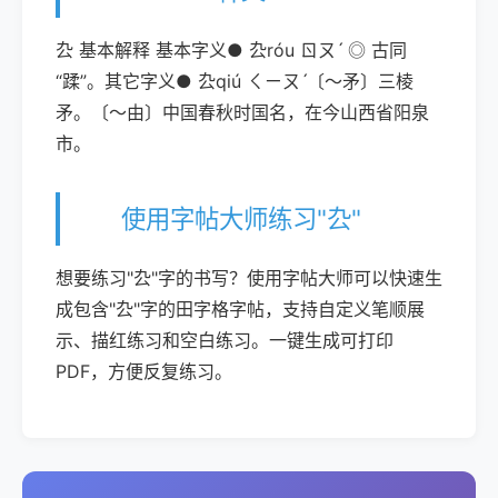
厹 基本解释 基本字义● 厹róu ㄖㄡˊ ◎ 古同
“蹂”。其它字义● 厹qiú ㄑㄧㄡˊ〔～矛〕三棱
矛。〔～由〕中国春秋时国名，在今山西省阳泉
市。
使用字帖大师练习"厹"
想要练习"厹"字的书写？使用字帖大师可以快速生
成包含"厹"字的田字格字帖，支持自定义笔顺展
示、描红练习和空白练习。一键生成可打印
PDF，方便反复练习。