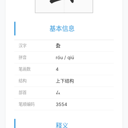
基本信息
厹
汉字
róu / qiú
拼音
4
笔画数
上下结构
结构
厶
部首
3554
笔顺编码
释义