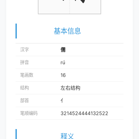
基本信息
儒
汉字
rú
拼音
16
笔画数
左右结构
结构
亻
部首
3214524444132522
笔顺编码
释义