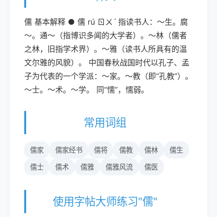
儒 基本解释 ● 儒 rú ㄖㄨˊ 指读书人：～生。腐
～。通～（指博识多闻的大学者）。～林（儒者
之林，旧指学术界）。～雅（读书人所具有的温
文尔雅的风貌）。 中国春秋战国时代以孔子、孟
子为代表的一个学派：～家。～教（即“孔教”）。
～士。～术。～学。 同“懦”，懦弱。
常用词组
儒家
儒家经书
儒将
儒教
儒林
儒生
儒士
儒术
儒雅
儒雅风流
儒医
使用字帖大师练习"儒"