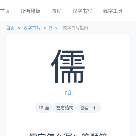
首页
所有模板
教程
汉字书写
练字工具
首页
>
汉字书写
>
R
>
儒字书写指南
儒
rú
16 画
左右结构
部首：亻